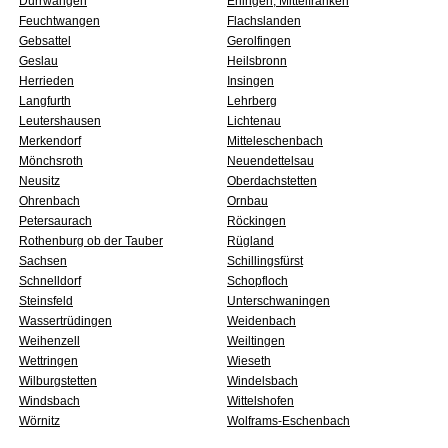
Dürrwangen
Ehingen, Mittelfranken
Feuchtwangen
Flachslanden
Gebsattel
Gerolfingen
Geslau
Heilsbronn
Herrieden
Insingen
Langfurth
Lehrberg
Leutershausen
Lichtenau
Merkendorf
Mitteleschenbach
Mönchsroth
Neuendettelsau
Neusitz
Oberdachstetten
Ohrenbach
Ornbau
Petersaurach
Röckingen
Rothenburg ob der Tauber
Rügland
Sachsen
Schillingsfürst
Schnelldorf
Schopfloch
Steinsfeld
Unterschwaningen
Wassertrüdingen
Weidenbach
Weihenzell
Weiltingen
Wettringen
Wieseth
Wilburgstetten
Windelsbach
Windsbach
Wittelshofen
Wörnitz
Wolframs-Eschenbach