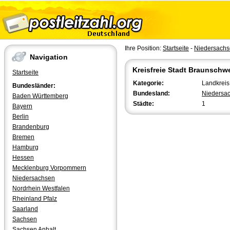
Ihre Position:
Startseite
-
Niedersach
Navigation
Kreisfreie Stadt Braunschw
Startseite
Kategorie:
Landkreis 
Bundesländer:
Bundesland:
Niedersa
Baden Württemberg
Städte:
1
Bayern
Berlin
Brandenburg
Bremen
Hamburg
Hessen
Mecklenburg Vorpommern
Niedersachsen
Nordrhein Westfalen
Rheinland Pfalz
Saarland
Sachsen
Sachsen Anhalt