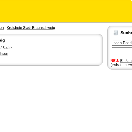
sen
-
Kreisfreie Stadt Braunschweig
Such
eig
/ Bezirk
chsen
NEU:
Entfer
(zwischen zw