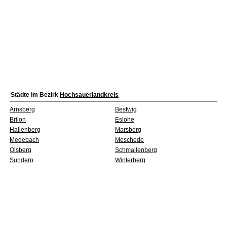
Städte im Bezirk
Hochsauerlandkreis
Arnsberg
Bestwig
Brilon
Eslohe
Hallenberg
Marsberg
Medebach
Meschede
Olsberg
Schmallenberg
Sundern
Winterberg