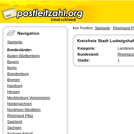
Ihre Position:
Startseite
-
Rheinland Pf
Navigation
Kreisfreie Stadt Ludwigsha
Startseite
Kategorie:
Landkreis 
Bundesländer:
Bundesland:
Rheinland
Baden Württemberg
Städte:
1
Bayern
Berlin
Brandenburg
Bremen
Hamburg
Hessen
Mecklenburg Vorpommern
Niedersachsen
Nordrhein Westfalen
Rheinland Pfalz
Saarland
Sachsen
Sachsen Anhalt