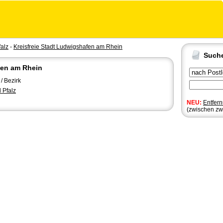
alz
-
Kreisfreie Stadt Ludwigshafen am Rhein
Such
fen am Rhein
/ Bezirk
 Pfalz
NEU:
Entfer
(zwischen zw