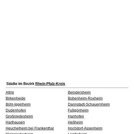
Städte im Bezirk
Rhein-Pfalz-Kreis
Altrip
Beindersheim
Birkenheide
Bobenheim-Roxheim
Böhl-Iggelheim
Dannstadt-Schauernheim
Dudenhofen
Fußgönheim
Großniedesheim
Hanhofen
Harthausen
Heßheim
Heuchelheim bei Frankenthal
Hochdorf-Assenheim