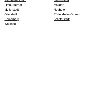
Kleinniedesheim
Lambsheim
Limburgerhof
Maxdorf
Mutterstadt
Neuhofen
Otterstadt
Rödersheim-Gronau
Römerberg
Schifferstadt
Waldsee