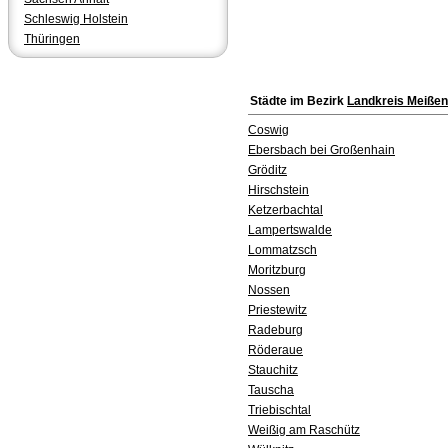
Schleswig Holstein
Thüringen
Städte im Bezirk
Landkreis Meißen
Coswig
Ebersbach bei Großenhain
Gröditz
Hirschstein
Ketzerbachtal
Lampertswalde
Lommatzsch
Moritzburg
Nossen
Priestewitz
Radeburg
Röderaue
Stauchitz
Tauscha
Triebischtal
Weißig am Raschütz