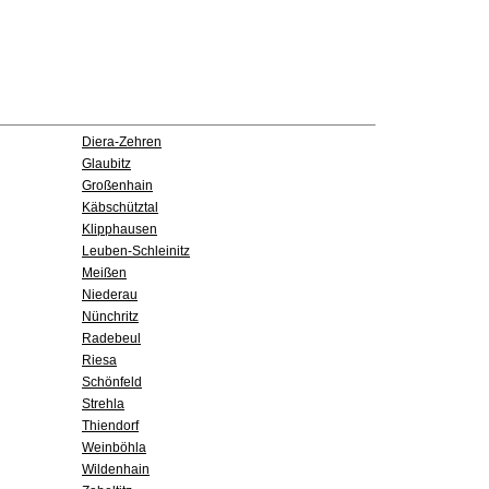
Diera-Zehren
Glaubitz
Großenhain
Käbschütztal
Klipphausen
Leuben-Schleinitz
Meißen
Niederau
Nünchritz
Radebeul
Riesa
Schönfeld
Strehla
Thiendorf
Weinböhla
Wildenhain