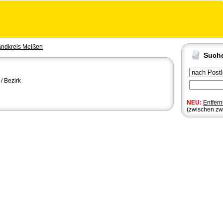
andkreis Meißen
Such
/ Bezirk
NEU:
Entfer
(zwischen zw