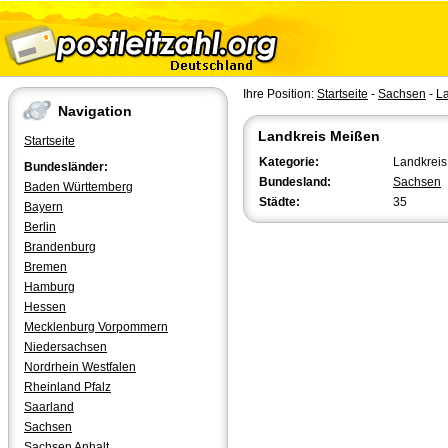
Ihre Position:
Startseite
-
Sachsen
-
L
Navigation
Landkreis Meißen
Startseite
Kategorie:
Landkreis 
Bundesländer:
Bundesland:
Sachsen
Baden Württemberg
Städte:
35
Bayern
Berlin
Brandenburg
Bremen
Hamburg
Hessen
Mecklenburg Vorpommern
Niedersachsen
Nordrhein Westfalen
Rheinland Pfalz
Saarland
Sachsen
Sachsen Anhalt