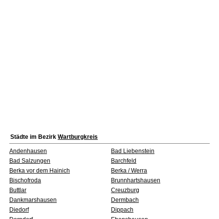
Städte im Bezirk
Wartburgkreis
Andenhausen
Bad Liebenstein
Bad Salzungen
Barchfeld
Berka vor dem Hainich
Berka / Werra
Bischofroda
Brunnhartshausen
Buttlar
Creuzburg
Dankmarshausen
Dermbach
Diedorf
Dippach