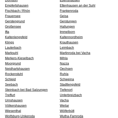
Dorndorf
Ebenshausen
Empfertshausen
Ettenhausen an der Suhl
Fischbach / Rhön
Frankenroda
Frauensee
Geisa
Gerstengrund
Gerstungen
Großensee
Hallungen
Ifta
Immelborn
Kaltenlengsfeld
Kaltennordheim
Klings
Krauthausen
Lauterbach
Leimbach
Marksuhl
Martinroda bei Vacha
Merkers-Kieselbach
Mihla
Moorgrund
Nazza
Neidhartshausen
Oechsen
Rockenstuhl
Ruhla
Schleid
Schweina
Seebach
Stadtlengsfeld
Steinbach bei Bad Salzungen
Tiefenort
Treffurt
Unterbreizbach
Urnshausen
Vacha
Völkershausen
Weilar
Wiesenthal
Wölferbütt
Wolfsburg-Unkeroda
Wutha-Farnroda